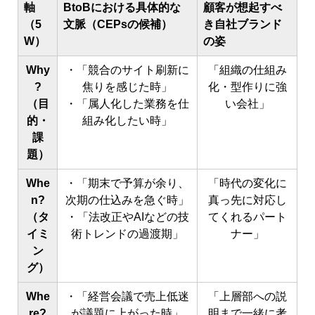
軸
BtoBにおける具体的な
顧客が想起すべ
（5
文脈（CEPsの候補）
き自社ブランド
W）
の姿
Why
・「競合のサイト刷新に
「組織の仕組み
?
焦りを感じた時」
化・型作りに強
（目
・「属人化した業務を仕
い会社」
的・
組み化したい時」
課
題）
Whe
・「期末で予算が余り、
「時代の変化に
n?
次期の仕込みを急ぐ時」
真っ先に対応し
（タ
・「法改正やAIなどの技
てくれるパート
イミ
術トレンドの過渡期」
ナー」
ン
グ）
Whe
・「経営会議で売上低迷
「上層部への説
re?
が議題に上がった時」
明まで一緒に考