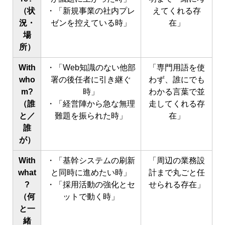
（状
・「新規事業の社内プレ
えてくれる存
況・
ゼンを控えている時」
在」
場
所）
With
・「Web知識のない他部
「専門用語を使
who
署の後任者に引き継ぐ
わず、誰にでも
m?
時」
わかる言葉で並
（誰
・「経営陣から急な無理
走してくれる存
と／
難題を振られた時」
在」
誰
が）
With
・「基幹システムの刷新
「周辺の業務設
what
と同時に進めたい時」
計まで丸ごと任
?
・「採用活動の強化とセ
せられる存在」
（何
ットで動く時」
と一
緒