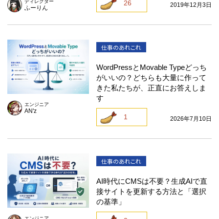
ディレクター
26
2019年12月3日
ふーりん
仕事のあれこれ
WordPressとMovable Typeどっち
がいいの？どちらも大量に作って
きた私たちが、正直にお答えしま
す
エンジニア
AN'z
1
2026年7月10日
仕事のあれこれ
AI時代にCMSは不要？生成AIで直
接サイトを更新する方法と「選択
の基準」
エンジニア