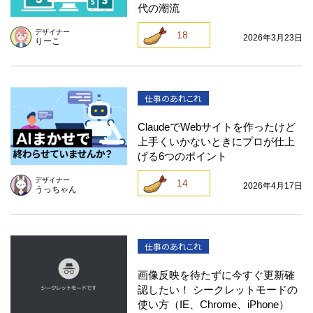
代の潮流
デザイナー
18
2026年3月23日
りーこ
仕事のあれこれ
ClaudeでWebサイトを作ったけど
上手くいかないときにプロが仕上
げる6つのポイント
デザイナー
14
2026年4月17日
うっちゃん
仕事のあれこれ
画像反映を待たずに今すぐ更新確
認したい！ シークレットモードの
使い方（IE、Chrome、iPhone）