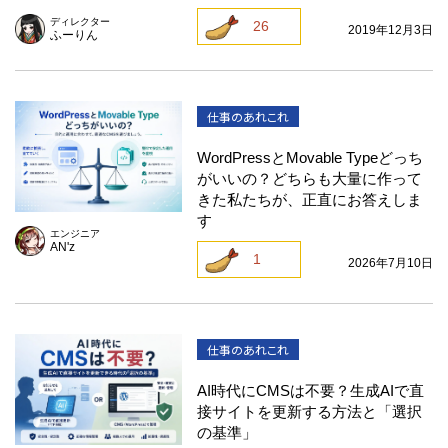
ディレクター
26
2019年12月3日
ふーりん
仕事のあれこれ
WordPressとMovable Typeどっち
がいいの？どちらも大量に作って
きた私たちが、正直にお答えしま
す
エンジニア
AN'z
1
2026年7月10日
仕事のあれこれ
AI時代にCMSは不要？生成AIで直
接サイトを更新する方法と「選択
の基準」