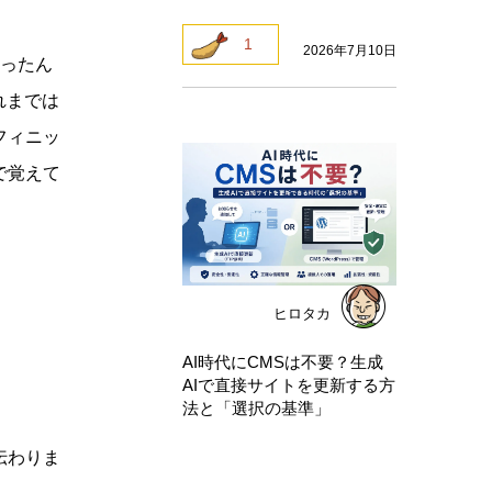
1
2026年7月10日
かったん
れまでは
フィニッ
で覚えて
ヒロタカ
AI時代にCMSは不要？生成
AIで直接サイトを更新する方
法と「選択の基準」
伝わりま