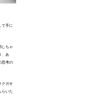
して手に
消しちゃ
り、あ
の思考の
ラクガキ
もらいた