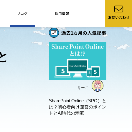
ブログ
採用情報
お問い合わせ
過去1カ月の人気記事
と
りーこ
SharePoint Online（SPO）と
は？初心者向け運営のポイン
トとAI時代の潮流