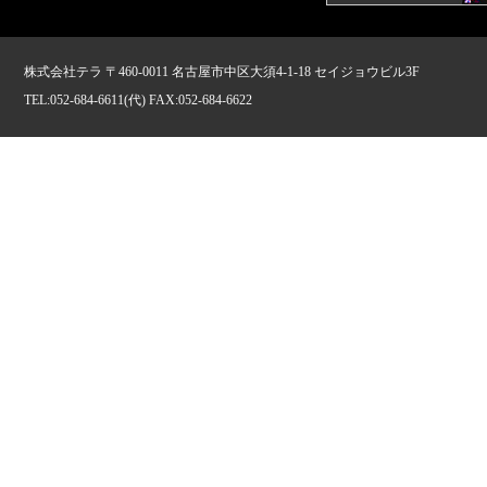
株式会社テラ 〒460-0011 名古屋市中区大須4-1-18 セイジョウビル3F
TEL:052-684-6611(代) FAX:052-684-6622