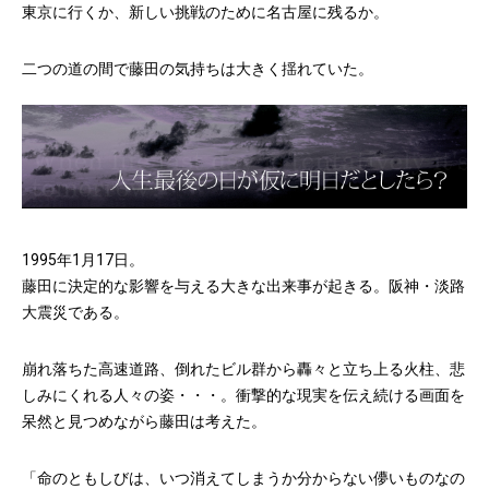
東京に行くか、新しい挑戦のために名古屋に残るか。
二つの道の間で藤田の気持ちは大きく揺れていた。
1995年1月17日。
藤田に決定的な影響を与える大きな出来事が起きる。阪神・淡路
大震災である。
崩れ落ちた高速道路、倒れたビル群から轟々と立ち上る火柱、悲
しみにくれる人々の姿・・・。衝撃的な現実を伝え続ける画面を
呆然と見つめながら藤田は考えた。
「命のともしびは、いつ消えてしまうか分からない儚いものなの