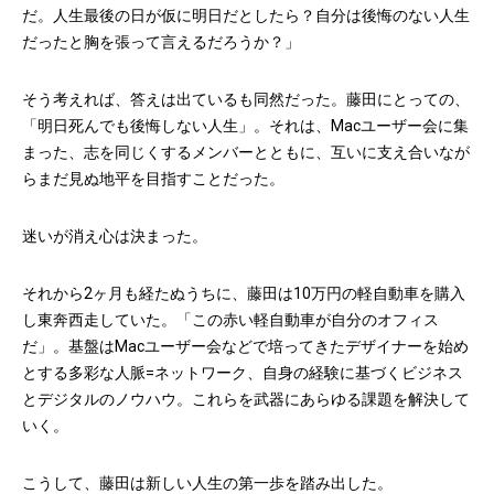
だ。人生最後の日が仮に明日だとしたら？自分は後悔のない人生
だったと胸を張って言えるだろうか？」
そう考えれば、答えは出ているも同然だった。藤田にとっての、
「明日死んでも後悔しない人生」。それは、Macユーザー会に集
まった、志を同じくするメンバーとともに、互いに支え合いなが
らまだ見ぬ地平を目指すことだった。
迷いが消え心は決まった。
それから2ヶ月も経たぬうちに、藤田は10万円の軽自動車を購入
し東奔西走していた。「この赤い軽自動車が自分のオフィス
だ」。基盤はMacユーザー会などで培ってきたデザイナーを始め
とする多彩な人脈=ネットワーク、自身の経験に基づくビジネス
とデジタルのノウハウ。これらを武器にあらゆる課題を解決して
いく。
こうして、藤田は新しい人生の第一歩を踏み出した。